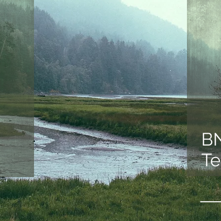
BN
Te